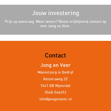
Jouw investering
Prijs op aanvraag. Meer weten? Neem vrijblijvend contact op
met Jong en Veer.
Contact
Jong en Veer
Mantelzorg in Bedrijf
Keizersweg 22
7441 BB Nijverdal
0548-546493
info@jongenveer.nl