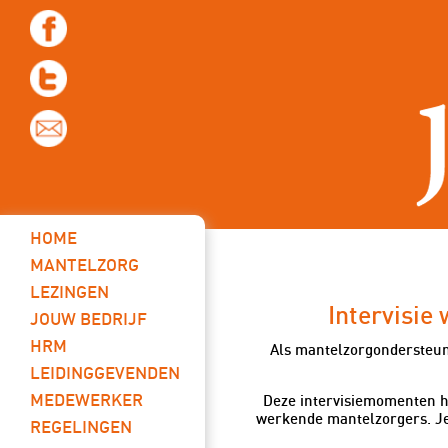
Werkgevers
HOME
Nieuwste blog
MANTELZORG
LEZINGEN
Intervisie
JOUW BEDRIJF
HRM
Als mantelzorgondersteune
LEIDINGGEVENDEN
MEDEWERKER
Deze intervisiemomenten he
werkende mantelzorgers. Je 
REGELINGEN