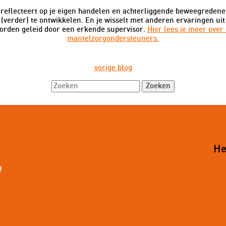
 reflecteert op je eigen handelen en achterliggende beweegredenen
verder) te ontwikkelen. En je wisselt met anderen ervaringen uit
orden geleid door een erkende supervisor.
Hier lees je meer over 
mantelzorgondersteuners.
vorige blog
He
f