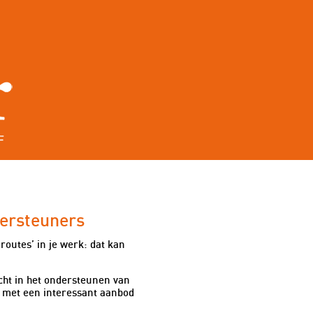
nten
Overheid
dersteuners
outes’ in je werk: dat kan
cht in het ondersteunen van
n met een interessant aanbod