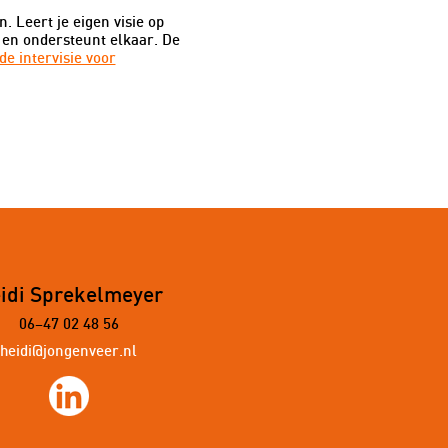
. Leert je eigen visie op
 en ondersteunt elkaar. De
de intervisie voor
idi Sprekelmeyer
06–47 02 48 56
heidi@jongenveer.nl