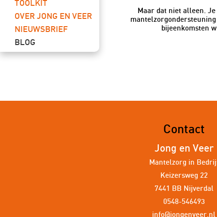
TOOLKIT
Maar dat niet alleen. Je
OVER JONG EN VEER
mantelzorgondersteuning (
bijeenkomsten w
NIEUWSBRIEF
BLOG
Contact
Jong en Veer
Mantelzorg in Bedrij
Keizersweg 22
7441 BB Nijverdal
0548-546493
info@jongenveer.nl