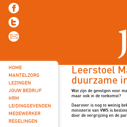
15 oktober 2016
HOME
Leerstoel M
MANTELZORG
duurzame in
LEZINGEN
JOUW BEDRIJF
Wat zijn de gevolgen voor ma
maar ook in de toekomst?
HRM
Daarover is nog te weinig b
LEIDINGGEVENDEN
ministerie van VWS is beslot
MEDEWERKER
door de vergrijzing en de p
REGELINGEN