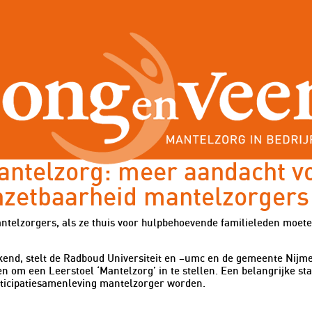
Blog
antelzorg: meer aandacht v
zetbaarheid mantelzorgers
ntelzorgers, als ze thuis voor hulpbehoevende familieleden moete
ekend, stelt de Radboud Universiteit en –umc en de gemeente Nij
en om een Leerstoel ‘Mantelzorg’ in te stellen. Een belangrijke s
articipatiesamenleving mantelzorger worden.