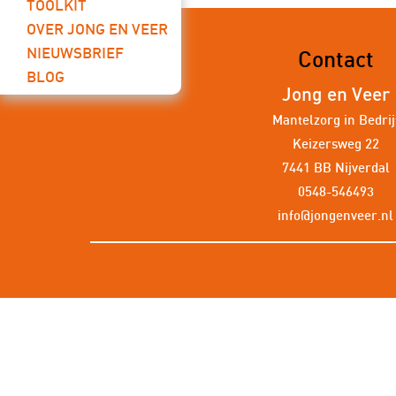
TOOLKIT
OVER JONG EN VEER
NIEUWSBRIEF
Contact
BLOG
Jong en Veer
Mantelzorg in Bedrij
Keizersweg 22
7441 BB Nijverdal
0548-546493
info@jongenveer.nl