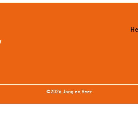
He
f
©2026 Jong en Veer