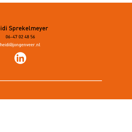
idi Sprekelmeyer
06–47 02 48 56
heidi@jongenveer.nl