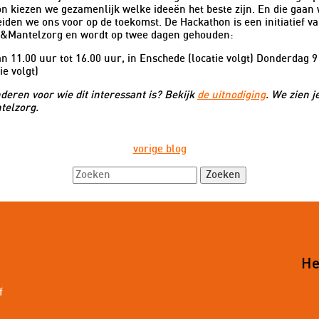
n kiezen we gezamenlijk welke ideeën het beste zijn. En die gaan w
eiden we ons voor op de toekomst. De Hackathon is een initiatief
rk&Mantelzorg en wordt op twee dagen gehouden:
 11.00 uur tot 16.00 uur, in Enschede (locatie volgt) Donderdag 9 
ie volgt)
deren voor wie dit interessant is? Bekijk
de uitnodiging
. We zien j
telzorg.
vorige blog
He
f