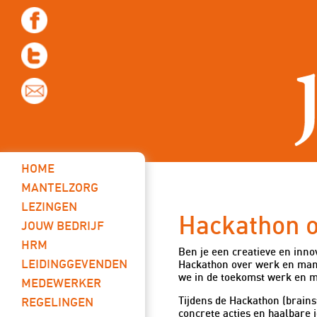
Werkgevers
HOME
Nieuwste blog
MANTELZORG
LEZINGEN
Hackathon o
JOUW BEDRIJF
HRM
Ben je een creatieve en inno
LEIDINGGEVENDEN
Hackathon over werk en mant
we in de toekomst werk en ma
MEDEWERKER
Tijdens de Hackathon (brain
REGELINGEN
concrete acties en haalbare