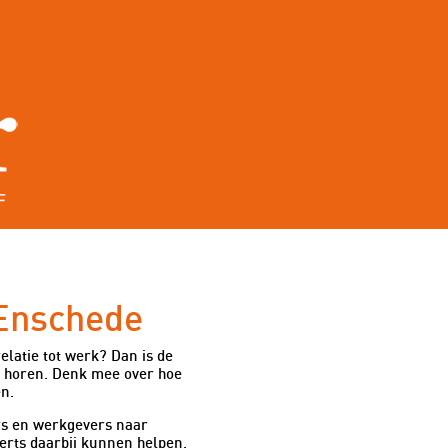
nten
Overheid
 Enschede
latie tot werk? Dan is de
n horen. Denk mee over hoe
n.
rs en werkgevers naar
erts daarbij kunnen helpen.