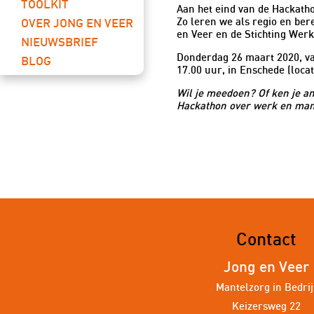
TOOLKIT
Aan het eind van de Hackatho
Zo leren we als regio en ber
OVER JONG EN VEER
en Veer en de Stichting We
NIEUWSBRIEF
Donderdag 26 maart 2020, van
BLOG
17.00 uur, in Enschede (locat
Wil je meedoen? Of ken je an
Hackathon over werk en man
Contact
Jong en Veer
Mantelzorg in Bedrij
Keizersweg 22