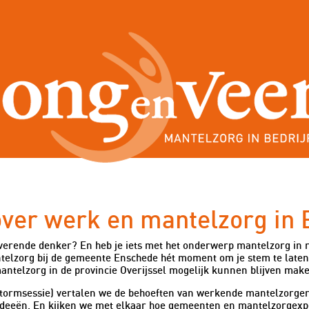
Blogs voor
Werknemers
Gemeenten
Steunpu
ver werk en mantelzorg in
verende denker? En heb je iets met het onderwerp mantelzorg in re
elzorg bij de gemeente Enschede hét moment om je stem te late
ntelzorg in de provincie Overijssel mogelijk kunnen blijven make
stormsessie) vertalen we de behoeften van werkende mantelzorge
 ideeën. En kijken we met elkaar hoe gemeenten en mantelzorgexp